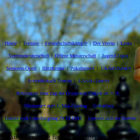
Home
Termine
Freundschaftskämpfe
Der Verein
Links
Vereinsmeisterschaft
Offene Meisterschaft
Jugend-Open
Senioren-Open
Blitzturnier
Pokalturnier
1/4-Std-Turnier
Schnellschach Turnier
1/2-Std.-Turnier
Blitzturnier zum Tag der Deutschen Einheit am 3.10.
Blitzturnier zum 1. Mai-Feiertag
Statistiken
Turnier zum Gründungstag 29.10.1983
Turniere anderer Vereine
Ausschreibung für die Stadtmeisterschaft ist