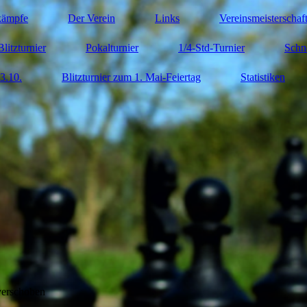
kämpfe
Der Verein
Links
Vereinsmeisterschaf
Blitzturnier
Pokalturnier
1/4-Std-Turnier
Schn
3.10.
Blitzturnier zum 1. Mai-Feiertag
Statistiken
verschoben