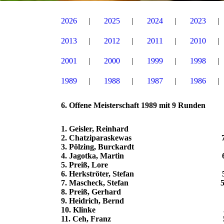
2026
2025
2024
2023
2013
2012
2011
2010
2001
2000
1999
1998
1989
1988
1987
1986
6. Offene Meisterschaft 1989 mit 9 Runden
1. Geisler, Reinhard 7 Punkt
2. Chatziparaskewas 7 Punk
3. Pölzing, Burckardt 7 Pun
4. Jagotka, Martin 6 Punkt
5. Preiß, Lore 6 Punk
6. Herkströter, Stefan 5 Punk
7. Mascheck, Stefan 5 Punkt
8. Preiß, Gerhard 5 Punk
9. Heidrich, Bernd 5 Punkt
10. Klinke 5 Punkt
11. Ceh, Franz 5 Punk