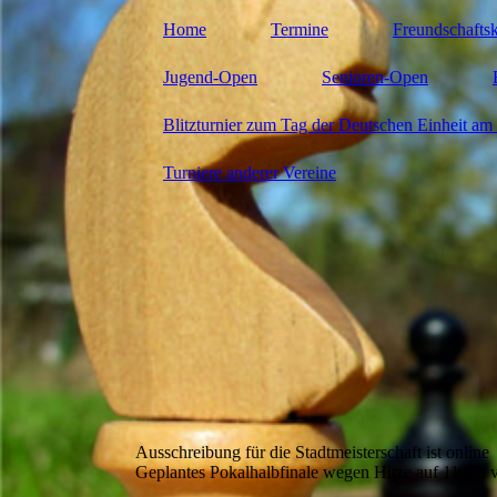
Home
Termine
Freundschafts
Jugend-Open
Senioren-Open
Blitzturnier zum Tag der Deutschen Einheit am 
Turniere anderer Vereine
Ausschreibung für die Stadtmeisterschaft ist online
Geplantes Pokalhalbfinale wegen Hitze auf 11.07. 