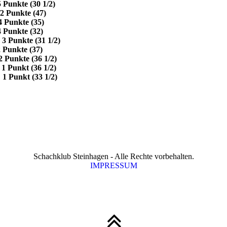
(30 1/2)
nkte (47)
te (35)
te (32)
te (31 1/2)
kte (37)
te (36 1/2)
 (36 1/2)
t (33 1/2)
Schachklub Steinhagen - Alle Rechte vorbehalten.
IMPRESSUM