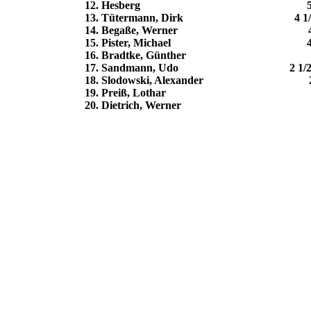
12. Hesberg 5 Punkte 
13. Tütermann, Dirk 4 1/2 Pu
14. Begaße, Werner 4 Punk
15. Pister, Michael 4 Punk
16. Bradtke, Günther 3 Punk
17. Sandmann, Udo 2 1/2 Pun
18. Slodowski, Alexander 2 Punk
19. Preiß, Lothar 1 Punkt
20. Dietrich, Werner 1 Punk