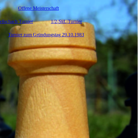
t
Offene Meisterschaft
ellschach Turnier
1/2-Std.-Turnier
Turnier zum Gründungstag 29.10.1983