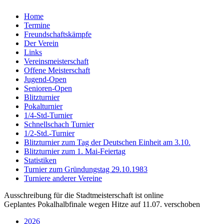
Home
Termine
Freundschaftskämpfe
Der Verein
Links
Vereinsmeisterschaft
Offene Meisterschaft
Jugend-Open
Senioren-Open
Blitzturnier
Pokalturnier
1/4-Std-Turnier
Schnellschach Turnier
1/2-Std.-Turnier
Blitzturnier zum Tag der Deutschen Einheit am 3.10.
Blitzturnier zum 1. Mai-Feiertag
Statistiken
Turnier zum Gründungstag 29.10.1983
Turniere anderer Vereine
Ausschreibung für die Stadtmeisterschaft ist online
Geplantes Pokalhalbfinale wegen Hitze auf 11.07. verschoben
2026