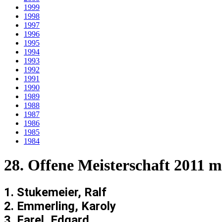
1999
1998
1997
1996
1995
1994
1993
1992
1991
1990
1989
1988
1987
1986
1985
1984
28. Offene Meisterschaft 2011 
1. Stukemeier, Ralf 9 
2. Emmerling, Karoly 7 
3. Farel, Edgard 5 1/2 P