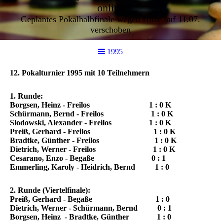
online
Geplantes Pokalhalbfinale wegen Hitze auf 11.07.
verschoben
1995
12. Pokalturnier 1995 mit 10 Teilnehmern
1. Runde:
Borgsen, Heinz
- Freilos 1 : 0 K
Schürmann, Bernd
- Freilos 1 : 0 K
Slodowski, Alexander
- Freilos 1 : 0 K
Preiß, Gerhard
- Freilos 1 : 0 K
Bradtke, Günther
- Freilos 1 : 0 K
Dietrich, Werner
- Freilos 1 : 0 K
Cesarano, Enzo -
Begaße
0 : 1
Emmerling, Karoly
- Heidrich, Bernd 1 : 0
2. Runde (Viertelfinale):
Preiß, Gerhard
- Begaße 1 : 0
Dietrich, Werner -
Schürmann, Bernd
0 : 1
Borgsen, Heinz
- Bradtke, Günther 1 : 0