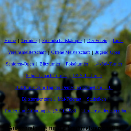
Home
Termine
Freundschaftskämpfe
Der Verein
Links
Vereinsmeisterschaft
Offene Meisterschaft
Jugend-Open
Senioren-Open
Blitzturnier
Pokalturnier
1/4-Std-Turnier
Schnellschach Turnier
1/2-Std.-Turnier
Blitzturnier zum Tag der Deutschen Einheit am 3.10.
Blitzturnier zum 1. Mai-Feiertag
Statistiken
Turnier zum Gründungstag 29.10.1983
Turniere anderer Vereine
Ausschreibung für die Stadtmeisterschaft ist