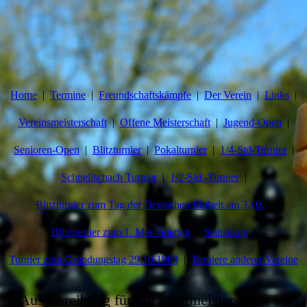
Home
Termine
Freundschaftskämpfe
Der Verein
Links
Vereinsmeisterschaft
Offene Meisterschaft
Jugend-Open
Senioren-Open
Blitzturnier
Pokalturnier
1/4-Std-Turnier
Schnellschach Turnier
1/2-Std.-Turnier
Blitzturnier zum Tag der Deutschen Einheit am 3.10.
Blitzturnier zum 1. Mai-Feiertag
Statistiken
Turnier zum Gründungstag 29.10.1983
Turniere anderer Vereine
Ausschreibung für die Stadtmeisterschaft ist