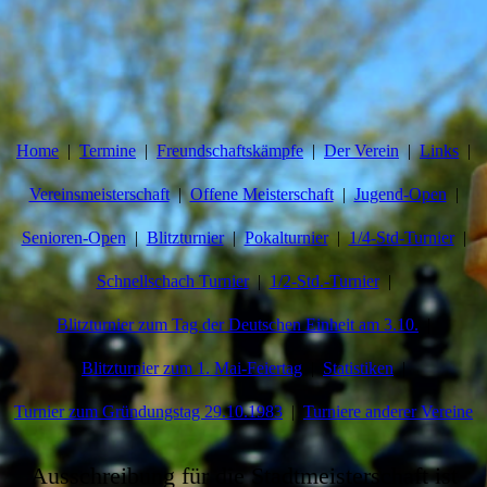
Home
Termine
Freundschaftskämpfe
Der Verein
Links
Vereinsmeisterschaft
Offene Meisterschaft
Jugend-Open
Senioren-Open
Blitzturnier
Pokalturnier
1/4-Std-Turnier
Schnellschach Turnier
1/2-Std.-Turnier
Blitzturnier zum Tag der Deutschen Einheit am 3.10.
Blitzturnier zum 1. Mai-Feiertag
Statistiken
Turnier zum Gründungstag 29.10.1983
Turniere anderer Vereine
Ausschreibung für die Stadtmeisterschaft ist