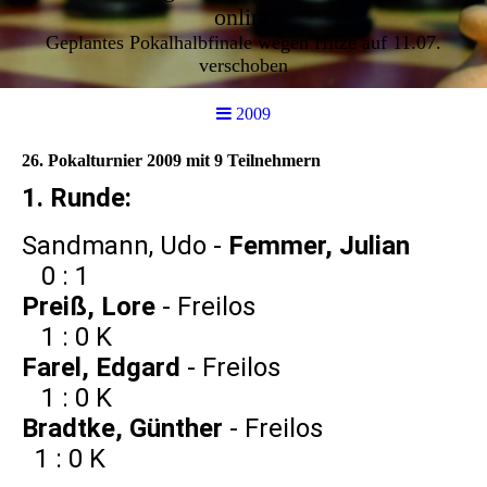
online
Geplantes Pokalhalbfinale wegen Hitze auf 11.07.
verschoben
2009
26. Pokalturnier 2009 mit 9 Teilnehmern
1. Runde:
Sandmann, Udo -
Femmer, Julian
0 : 1
Preiß, Lore
- Freilos
1 : 0 K
Farel, Edgard
- Freilos
1 : 0 K
Bradtke, Günther
- Freilos
1 : 0 K