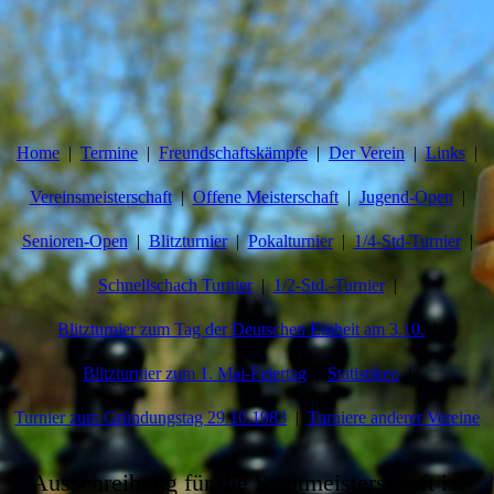
Home
Termine
Freundschaftskämpfe
Der Verein
Links
Vereinsmeisterschaft
Offene Meisterschaft
Jugend-Open
Senioren-Open
Blitzturnier
Pokalturnier
1/4-Std-Turnier
Schnellschach Turnier
1/2-Std.-Turnier
Blitzturnier zum Tag der Deutschen Einheit am 3.10.
Blitzturnier zum 1. Mai-Feiertag
Statistiken
Turnier zum Gründungstag 29.10.1983
Turniere anderer Vereine
Ausschreibung für die Stadtmeisterschaft ist