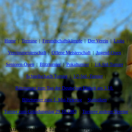
Home
Termine
Freundschaftskämpfe
Der Verein
Links
Vereinsmeisterschaft
Offene Meisterschaft
Jugend-Open
Senioren-Open
Blitzturnier
Pokalturnier
1/4-Std-Turnier
Schnellschach Turnier
1/2-Std.-Turnier
Blitzturnier zum Tag der Deutschen Einheit am 3.10.
Blitzturnier zum 1. Mai-Feiertag
Statistiken
Turnier zum Gründungstag 29.10.1983
Turniere anderer Vereine
Ausschreibung für die Stadtmeisterschaft ist