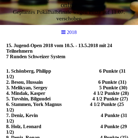
online
Geplantes Pokalhalbfinale wegen Hitze auf 11.07.
verschoben
2018
15. Jugend-Open 2018 vom 10.5. - 13.5.2018 mit 24
Teilnehmern
7 Runden Schweizer System
1. Schönberg, Philipp 6 Punkte (31
1/2)
2. Besou, Hussain 6 Punkte (31)
3. Melikyan, Sergey 5 Punkte (30)
4. Mindak, Kasper 4 1/2 Punkte (28)
5. Tuvshin, Bilguudei 4 1/2 Punkte (27)
6. Stammen, York Magnus 4 1/2 Punkte (25
1/2)
7. Deniz, Kevin 4 Punkte (31
1/2)
8. Holz, Leonard 4 Punkte (29
1/2)
9. Deniz, Ronan 4 Punkte (25)