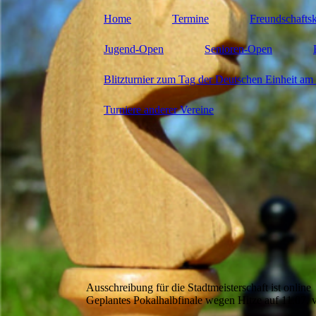
Home
Termine
Freundschafts
Jugend-Open
Senioren-Open
Blitzturnier zum Tag der Deutschen Einheit am 
Turniere anderer Vereine
Ausschreibung für die Stadtmeisterschaft ist online
Geplantes Pokalhalbfinale wegen Hitze auf 11.07. 