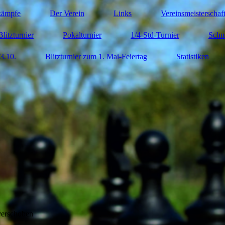
kämpfe
Der Verein
Links
Vereinsmeisterschaf
Blitzturnier
Pokalturnier
1/4-Std-Turnier
Schn
3.10.
Blitzturnier zum 1. Mai-Feiertag
Statistiken
verschoben