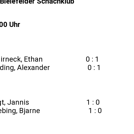
Bielefelder Schachklub
.00 Uhr
hirneck, Ethan 0 : 1
 - Döding, Alexander 0 : 1
 Vogt, Jannis 1 : 0
 – Trebing, Bjarne 1 : 0