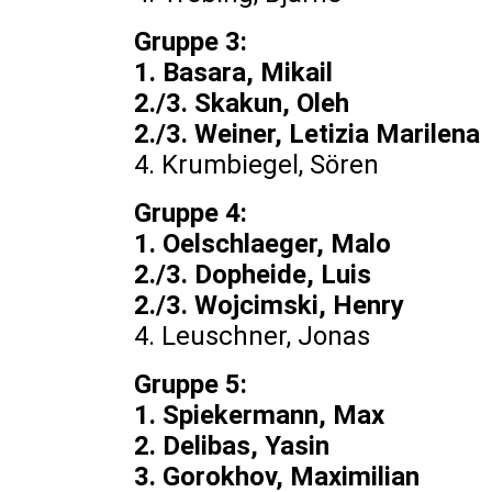
Gruppe 3:
1. Basara, Mik
2./3. Skakun, Ole
2./3. Weiner, Letizia M
4. Krumbiegel, S
Gruppe 4:
1. Oelschlaeger,
2./3. Dopheide, Lu
2./3. Wojcimski, He
4. Leuschner, J
Gruppe 5:
1. Spiekermann, Max
2. Delibas, Yasin 
3. Gorokhov, Maximili