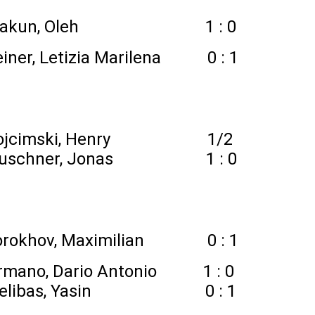
– Skakun, Oleh 1 : 0
iner, Letizia Marilena 0 : 1
 Wojcimski, Henry 1/2
- Leuschner, Jonas 1 : 0
orokhov, Maximilian 0 : 1
ano, Dario Antonio 1 : 0
 - Delibas, Yasin 0 : 1