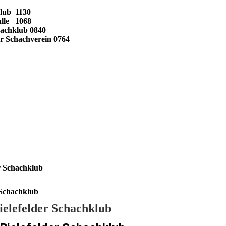
klub 1130
lle 1068
hachklub 0840
er Schachverein 0764
r Schachklub
 Schachklub
ielefelder Schachklub