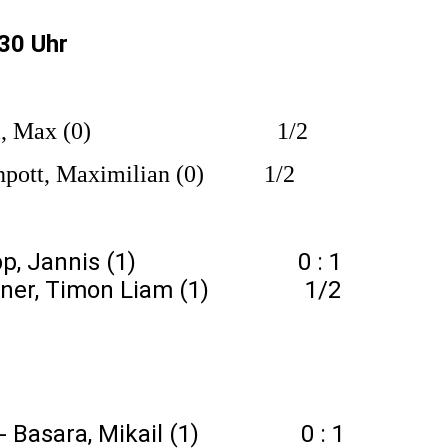
.30 Uhr
) - Storm, Max (0) 1/2
genpott, Maximilian (0) 1/2
 – Lepp, Jannis (1) 0 : 1
einer, Timon Liam (1) 1/2
(1) - Basara, Mikail (1) 0 : 1