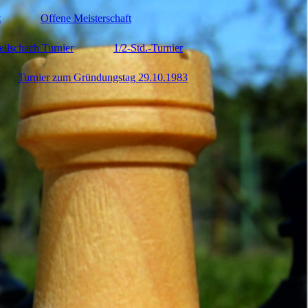
t
Offene Meisterschaft
ellschach Turnier
1/2-Std.-Turnier
Turnier zum Gründungstag 29.10.1983