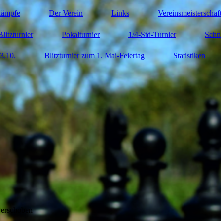
kämpfe
Der Verein
Links
Vereinsmeisterschaf
Blitzturnier
Pokalturnier
1/4-Std-Turnier
Schn
3.10.
Blitzturnier zum 1. Mai-Feiertag
Statistiken
verschoben