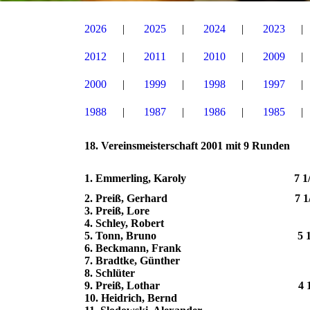
2026
2025
2024
2023
2012
2011
2010
2009
2000
1999
1998
1997
1988
1987
1986
1985
18. Vereinsmeisterschaft 2001 mit 9 Runden
1. Emmerling, Karoly 7 1/2 Punk
2. Preiß, Gerhard 7 1/2 Punkt
3. Preiß, Lore 6 Punk
4. Schley, Robert 6 Pun
5. Tonn, Bruno 5 1/2 Pun
6. Beckmann, Frank 5 Punkt
7. Bradtke, Günther 5 Punk
8. Schlüter 5 Punkte 
9. Preiß, Lothar 4 1/2 Punk
10. Heidrich, Bernd 4 Pun