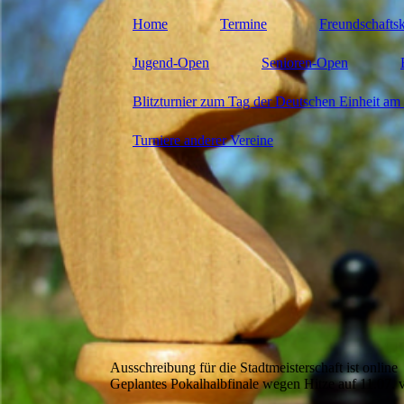
Home
Termine
Freundschafts
Jugend-Open
Senioren-Open
Blitzturnier zum Tag der Deutschen Einheit am 
Turniere anderer Vereine
Ausschreibung für die Stadtmeisterschaft ist online
Geplantes Pokalhalbfinale wegen Hitze auf 11.07. 