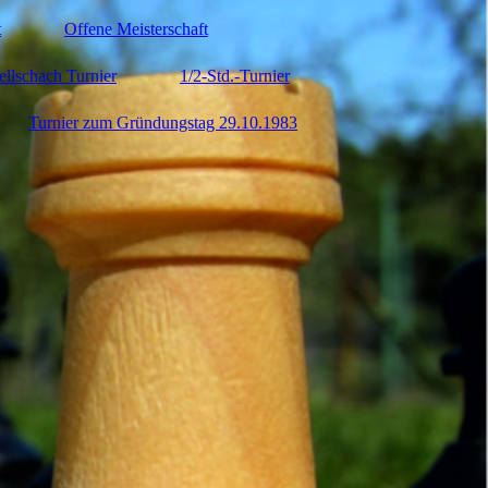
t
Offene Meisterschaft
ellschach Turnier
1/2-Std.-Turnier
Turnier zum Gründungstag 29.10.1983