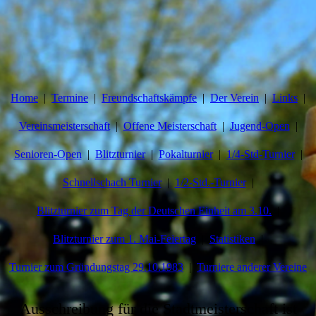
Home
Termine
Freundschaftskämpfe
Der Verein
Links
Vereinsmeisterschaft
Offene Meisterschaft
Jugend-Open
Senioren-Open
Blitzturnier
Pokalturnier
1/4-Std-Turnier
Schnellschach Turnier
1/2-Std.-Turnier
Blitzturnier zum Tag der Deutschen Einheit am 3.10.
Blitzturnier zum 1. Mai-Feiertag
Statistiken
Turnier zum Gründungstag 29.10.1983
Turniere anderer Vereine
Ausschreibung für die Stadtmeisterschaft ist