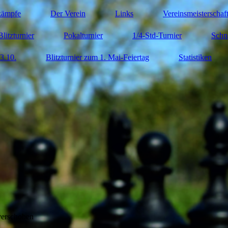
kämpfe
Der Verein
Links
Vereinsmeisterschaf
Blitzturnier
Pokalturnier
1/4-Std-Turnier
Schn
3.10.
Blitzturnier zum 1. Mai-Feiertag
Statistiken
verschoben