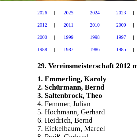
2026
2025
2024
2023
2012
2011
2010
2009
2000
1999
1998
1997
1988
1987
1986
1985
29. Vereinsmeisterschaft 2012 
1. Emmerling, Karol
2. Schürmann, Ber
3. Saltenbrock, Th
4. Femmer, Julian 5
5. Hochmann, Gerhard
6. Heidrich, Bernd 5
7. Eickelbaum, Mar
8. Preiß, Gerhard