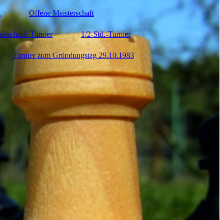
t
Offene Meisterschaft
ellschach Turnier
1/2-Std.-Turnier
Turnier zum Gründungstag 29.10.1983