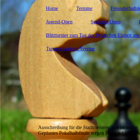
Home
Termine
Freundschafts
Jugend-Open
Senioren-Open
Blitzturnier zum Tag der Deutschen Einheit am 
Turniere anderer Vereine
Ausschreibung für die Stadtmeisterschaft ist online
Geplantes Pokalhalbfinale wegen Hitze auf 11.07. 