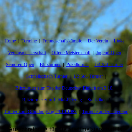
Home
Termine
Freundschaftskämpfe
Der Verein
Links
Vereinsmeisterschaft
Offene Meisterschaft
Jugend-Open
Senioren-Open
Blitzturnier
Pokalturnier
1/4-Std-Turnier
Schnellschach Turnier
1/2-Std.-Turnier
Blitzturnier zum Tag der Deutschen Einheit am 3.10.
Blitzturnier zum 1. Mai-Feiertag
Statistiken
Turnier zum Gründungstag 29.10.1983
Turniere anderer Vereine
Ausschreibung für die Stadtmeisterschaft ist