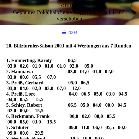
online
Geplantes Pokalhalbfinale wegen Hitze auf 11.07.
verschoben
2003
20. Blitzturnier-Saison 2003 mit 4 Wertungen aus 7 Runden
1. Emmerling, Karoly 06,5
03,0 02,0 01,0 01,0 01,0 02,0 05,0
2. Hamnawa 03,0 01,0 01,0 02,0
03,0 00,0 05,5 07,0
3. Preiß, Gerhard 05,0 06,5
03,0 04,0 02,0 03,0 07,0 12,0
4. Preiß, Lore 04,0 06,5 05,0 03,0 04,5
04,0 05,5 15,5
5. Schley, Robert 06,5 05,0 04,0 00,0 04,5
02,0 00,0 15,5
6. Beckmann, Frank 00,0 02,0 00,0 05,5
00,0 05,0 03,0 15,5
7. Schlüter 09,0 11,0 06,0 05,5 00,0
09,0 00,0 29,5
8. Heidrich, Bernd 10,5 10,0 00,0