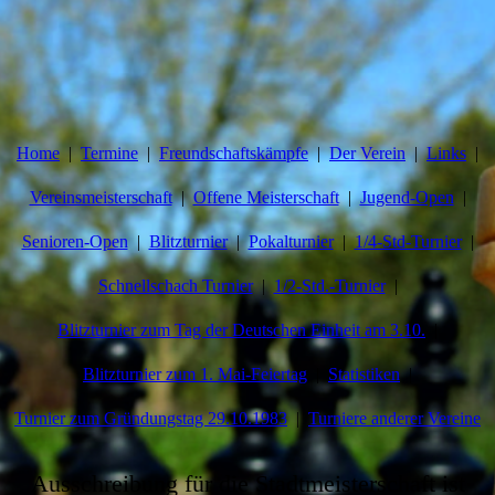
Home
Termine
Freundschaftskämpfe
Der Verein
Links
Vereinsmeisterschaft
Offene Meisterschaft
Jugend-Open
Senioren-Open
Blitzturnier
Pokalturnier
1/4-Std-Turnier
Schnellschach Turnier
1/2-Std.-Turnier
Blitzturnier zum Tag der Deutschen Einheit am 3.10.
Blitzturnier zum 1. Mai-Feiertag
Statistiken
Turnier zum Gründungstag 29.10.1983
Turniere anderer Vereine
Ausschreibung für die Stadtmeisterschaft ist