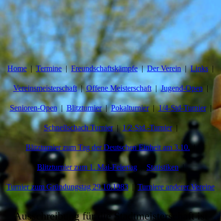
Home
Termine
Freundschaftskämpfe
Der Verein
Links
Vereinsmeisterschaft
Offene Meisterschaft
Jugend-Open
Senioren-Open
Blitzturnier
Pokalturnier
1/4-Std-Turnier
Schnellschach Turnier
1/2-Std.-Turnier
Blitzturnier zum Tag der Deutschen Einheit am 3.10.
Blitzturnier zum 1. Mai-Feiertag
Statistiken
Turnier zum Gründungstag 29.10.1983
Turniere anderer Vereine
Ausschreibung für die Stadtmeisterschaft ist